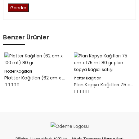
Benzer Ürünler
Plotter Kağıtları
Plotter Kağıtları (62 cm x 100 mt) 80 gr
Plotter Kağıtları
Plan Kopya Kağıtları 75 cm x 175 mt 80 gr plan kopya kağıdı satışı
5
üzerinden
5
0
üzerinden
oy
0
aldı
oy
aldı
Bilişim Hizmetleri:
AYSite - Web Tasarım Hizmetleri