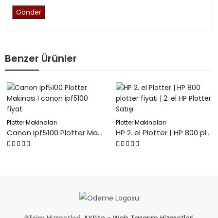
Benzer Ürünler
Plotter Makinaları
Plotter Makinaları
Canon ipf5100 Plotter Makinası I canon ipf5100 fiyat
HP 2. el Plotter | HP 800 plotter fiyatı | 2. el HP Plotter Satışı
5
5
üzerinden
üzerinden
0
0
oy
oy
aldı
aldı
Bilişim Hizmetleri:
AYSite - Web Tasarım Hizmetleri